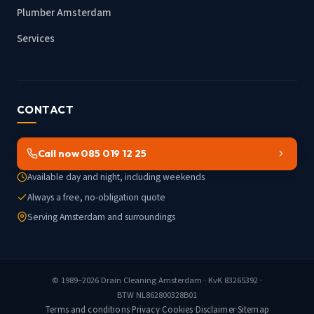
Plumber Amsterdam
Services
CONTACT
Call now 085 019 12 25
Available day and night, including weekends
Always a free, no-obligation quote
Serving Amsterdam and surroundings
© 1989–2026
Drain Cleaning Amsterdam
· KvK 83265392 ·
BTW NL862800328B01
Terms and conditions
·
Privacy
·
Cookies
·
Disclaimer
·
Sitemap